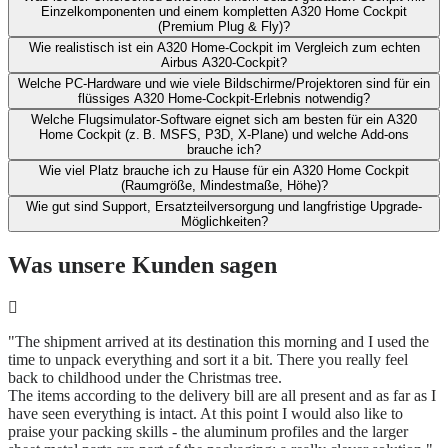
Einzelkomponenten und ​einem kompletten A320 Home Cockpit
(Premium Plug & Fly)?
Wie realistisch ist ein A320 Home-Cockpit im Vergleich zum echten
Airbus A320-Cockpit?​
Welche PC-Hardware und wie viele Bildschirme/Projektoren sind für ein
flüssiges A320 Home-Cockpit-Erlebnis notwendig?
Welche Flugsimulator-Software eignet sich am besten für ein A320
Home Cockpit (z. B. MSFS, P3D, X‑Plane) und welche Add-ons
brauche ich?​
Wie viel Platz brauche ich zu Hause für ein A320 Home Cockpit
(Raumgröße, Mindestmaße, Höhe)?​
Wie gut sind Support, Ersatzteilversorgung und langfristige Upgrade-
Möglichkeiten?
Was unsere Kunden sagen
"The shipment arrived at its destination this morning and I used the
time to unpack everything and sort it a bit. There you really feel
back to childhood under the Christmas tree.
The items according to the delivery bill are all present and as far as I
have seen everything is intact. At this point I would also like to
praise your packing skills - the aluminum profiles and the larger