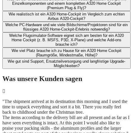
Einzelkomponenten und ​einem kompletten A320 Home Cockpit
(Premium Plug & Fly)?
Wie realistisch ist ein A320 Home-Cockpit im Vergleich zum echten
Airbus A320-Cockpit?​
Welche PC-Hardware und wie viele Bildschirme/Projektoren sind für ein
flüssiges A320 Home-Cockpit-Erlebnis notwendig?
Welche Flugsimulator-Software eignet sich am besten für ein A320
Home Cockpit (z. B. MSFS, P3D, X‑Plane) und welche Add-ons
brauche ich?​
Wie viel Platz brauche ich zu Hause für ein A320 Home Cockpit
(Raumgröße, Mindestmaße, Höhe)?​
Wie gut sind Support, Ersatzteilversorgung und langfristige Upgrade-
Möglichkeiten?
Was unsere Kunden sagen
"The shipment arrived at its destination this morning and I used the
time to unpack everything and sort it a bit. There you really feel
back to childhood under the Christmas tree.
The items according to the delivery bill are all present and as far as I
have seen everything is intact. At this point I would also like to
praise your packing skills - the aluminum profiles and the larger