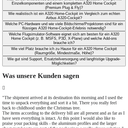
Einzelkomponenten und ​einem kompletten A320 Home Cockpit
(Premium Plug & Fly)?
Wie realistisch ist ein A320 Home-Cockpit im Vergleich zum echten
Airbus A320-Cockpit?​
Welche PC-Hardware und wie viele Bildschirme/Projektoren sind für ein
flüssiges A320 Home-Cockpit-Erlebnis notwendig?
Welche Flugsimulator-Software eignet sich am besten für ein A320
Home Cockpit (z. B. MSFS, P3D, X‑Plane) und welche Add-ons
brauche ich?​
Wie viel Platz brauche ich zu Hause für ein A320 Home Cockpit
(Raumgröße, Mindestmaße, Höhe)?​
Wie gut sind Support, Ersatzteilversorgung und langfristige Upgrade-
Möglichkeiten?
Was unsere Kunden sagen
"The shipment arrived at its destination this morning and I used the
time to unpack everything and sort it a bit. There you really feel
back to childhood under the Christmas tree.
The items according to the delivery bill are all present and as far as I
have seen everything is intact. At this point I would also like to
praise your packing skills - the aluminum profiles and the larger