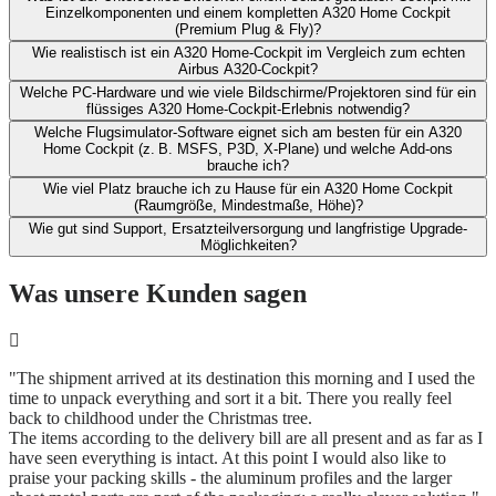
Einzelkomponenten und ​einem kompletten A320 Home Cockpit
(Premium Plug & Fly)?
Wie realistisch ist ein A320 Home-Cockpit im Vergleich zum echten
Airbus A320-Cockpit?​
Welche PC-Hardware und wie viele Bildschirme/Projektoren sind für ein
flüssiges A320 Home-Cockpit-Erlebnis notwendig?
Welche Flugsimulator-Software eignet sich am besten für ein A320
Home Cockpit (z. B. MSFS, P3D, X‑Plane) und welche Add-ons
brauche ich?​
Wie viel Platz brauche ich zu Hause für ein A320 Home Cockpit
(Raumgröße, Mindestmaße, Höhe)?​
Wie gut sind Support, Ersatzteilversorgung und langfristige Upgrade-
Möglichkeiten?
Was unsere Kunden sagen
"The shipment arrived at its destination this morning and I used the
time to unpack everything and sort it a bit. There you really feel
back to childhood under the Christmas tree.
The items according to the delivery bill are all present and as far as I
have seen everything is intact. At this point I would also like to
praise your packing skills - the aluminum profiles and the larger