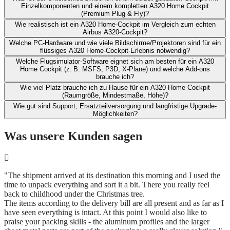
Einzelkomponenten und ​einem kompletten A320 Home Cockpit
(Premium Plug & Fly)?
Wie realistisch ist ein A320 Home-Cockpit im Vergleich zum echten
Airbus A320-Cockpit?​
Welche PC-Hardware und wie viele Bildschirme/Projektoren sind für ein
flüssiges A320 Home-Cockpit-Erlebnis notwendig?
Welche Flugsimulator-Software eignet sich am besten für ein A320
Home Cockpit (z. B. MSFS, P3D, X‑Plane) und welche Add-ons
brauche ich?​
Wie viel Platz brauche ich zu Hause für ein A320 Home Cockpit
(Raumgröße, Mindestmaße, Höhe)?​
Wie gut sind Support, Ersatzteilversorgung und langfristige Upgrade-
Möglichkeiten?
Was unsere Kunden sagen
"The shipment arrived at its destination this morning and I used the
time to unpack everything and sort it a bit. There you really feel
back to childhood under the Christmas tree.
The items according to the delivery bill are all present and as far as I
have seen everything is intact. At this point I would also like to
praise your packing skills - the aluminum profiles and the larger