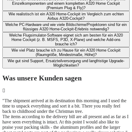
Einzelkomponenten und ​einem kompletten A320 Home Cockpit
(Premium Plug & Fly)?
Wie realistisch ist ein A320 Home-Cockpit im Vergleich zum echten
Airbus A320-Cockpit?​
Welche PC-Hardware und wie viele Bildschirme/Projektoren sind für ein
flüssiges A320 Home-Cockpit-Erlebnis notwendig?
Welche Flugsimulator-Software eignet sich am besten für ein A320
Home Cockpit (z. B. MSFS, P3D, X‑Plane) und welche Add-ons
brauche ich?​
Wie viel Platz brauche ich zu Hause für ein A320 Home Cockpit
(Raumgröße, Mindestmaße, Höhe)?​
Wie gut sind Support, Ersatzteilversorgung und langfristige Upgrade-
Möglichkeiten?
Was unsere Kunden sagen
"The shipment arrived at its destination this morning and I used the
time to unpack everything and sort it a bit. There you really feel
back to childhood under the Christmas tree.
The items according to the delivery bill are all present and as far as I
have seen everything is intact. At this point I would also like to
praise your packing skills - the aluminum profiles and the larger