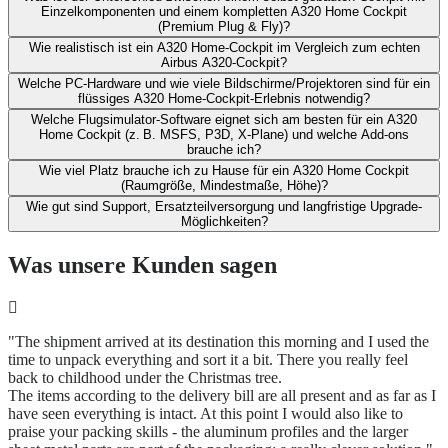
Einzelkomponenten und ​einem kompletten A320 Home Cockpit
(Premium Plug & Fly)?
Wie realistisch ist ein A320 Home-Cockpit im Vergleich zum echten
Airbus A320-Cockpit?​
Welche PC-Hardware und wie viele Bildschirme/Projektoren sind für ein
flüssiges A320 Home-Cockpit-Erlebnis notwendig?
Welche Flugsimulator-Software eignet sich am besten für ein A320
Home Cockpit (z. B. MSFS, P3D, X‑Plane) und welche Add-ons
brauche ich?​
Wie viel Platz brauche ich zu Hause für ein A320 Home Cockpit
(Raumgröße, Mindestmaße, Höhe)?​
Wie gut sind Support, Ersatzteilversorgung und langfristige Upgrade-
Möglichkeiten?
Was unsere Kunden sagen
"The shipment arrived at its destination this morning and I used the
time to unpack everything and sort it a bit. There you really feel
back to childhood under the Christmas tree.
The items according to the delivery bill are all present and as far as I
have seen everything is intact. At this point I would also like to
praise your packing skills - the aluminum profiles and the larger