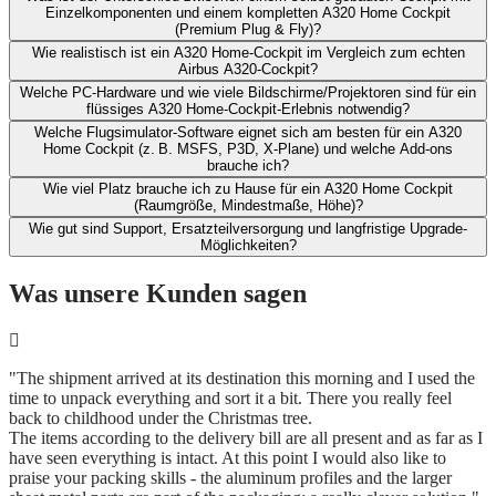
Einzelkomponenten und ​einem kompletten A320 Home Cockpit
(Premium Plug & Fly)?
Wie realistisch ist ein A320 Home-Cockpit im Vergleich zum echten
Airbus A320-Cockpit?​
Welche PC-Hardware und wie viele Bildschirme/Projektoren sind für ein
flüssiges A320 Home-Cockpit-Erlebnis notwendig?
Welche Flugsimulator-Software eignet sich am besten für ein A320
Home Cockpit (z. B. MSFS, P3D, X‑Plane) und welche Add-ons
brauche ich?​
Wie viel Platz brauche ich zu Hause für ein A320 Home Cockpit
(Raumgröße, Mindestmaße, Höhe)?​
Wie gut sind Support, Ersatzteilversorgung und langfristige Upgrade-
Möglichkeiten?
Was unsere Kunden sagen
"The shipment arrived at its destination this morning and I used the
time to unpack everything and sort it a bit. There you really feel
back to childhood under the Christmas tree.
The items according to the delivery bill are all present and as far as I
have seen everything is intact. At this point I would also like to
praise your packing skills - the aluminum profiles and the larger