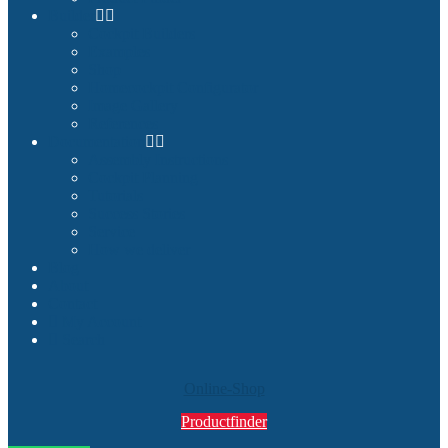
Builder
Cockpit Builders
Examples
Shop
Homecockpit Configurator
Image Gallery
References
Documentation
Assembly Instructions
Cockpit Planning
Tutorials
Success Stories
Service
How we deliver
Blog
About
Contact
My Account
Search
Online-Shop
Productfinder