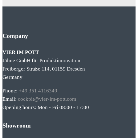
Company
VIER IM POTT
Jähne GmbH für Produktinnovation
Freiberger Straße 114, 01159 Dresden
Germany
Phone:
+49 351 4116349
Email:
cockpit@vier-im-pott.com
Opening hours: Mon - Fri 08:00 - 17:00
Showroom