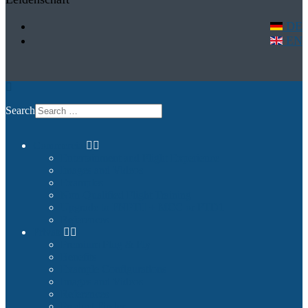
DE
EN
Search
Commercial
Entertainment and Flight Experience
Images and Videos
Examples
Non-Qualified Flight Training
Upgrade to FNPTII + MCC or FTD1
References
Private
Premium Plug & Fly
Benefits
Example Configurations
Images and Videos
References
Product Finder