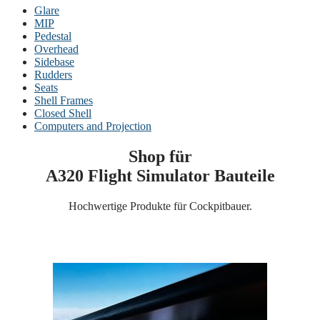
Glare
MIP
Pedestal
Overhead
Sidebase
Rudders
Seats
Shell Frames
Closed Shell
Computers and Projection
Shop für
A320 Flight Simulator Bauteile
Hochwertige Produkte für Cockpitbauer.