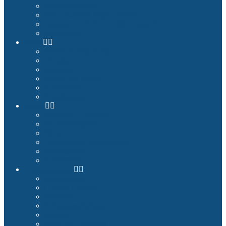
Produktbeispiele
Non-Qualified Flight Training
Upgrade to FNPTII + MCC oder FTD1
Referenzen
Privat
Premium Plug & Fly
Vorteile
Beispiele
Bilder und Videos
Referenzen
Konfigurator
Bauen
Selbstbau Lösungen
Produktbeispiele
Shop
Homecockpit Konfigurator
Bildergalerie
Referenzen
Dokumentation
Anleitungen
Cockpit Planung
Tutorials
Erfolgsgeschichten
Service
Alles zur Lieferung