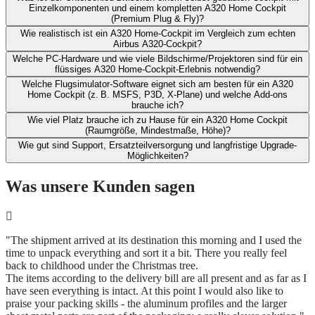
Einzelkomponenten und ​einem kompletten A320 Home Cockpit
(Premium Plug & Fly)?
Wie realistisch ist ein A320 Home-Cockpit im Vergleich zum echten
Airbus A320-Cockpit?​
Welche PC-Hardware und wie viele Bildschirme/Projektoren sind für ein
flüssiges A320 Home-Cockpit-Erlebnis notwendig?
Welche Flugsimulator-Software eignet sich am besten für ein A320
Home Cockpit (z. B. MSFS, P3D, X‑Plane) und welche Add-ons
brauche ich?​
Wie viel Platz brauche ich zu Hause für ein A320 Home Cockpit
(Raumgröße, Mindestmaße, Höhe)?​
Wie gut sind Support, Ersatzteilversorgung und langfristige Upgrade-
Möglichkeiten?
Was unsere Kunden sagen
"The shipment arrived at its destination this morning and I used the
time to unpack everything and sort it a bit. There you really feel
back to childhood under the Christmas tree.
The items according to the delivery bill are all present and as far as I
have seen everything is intact. At this point I would also like to
praise your packing skills - the aluminum profiles and the larger